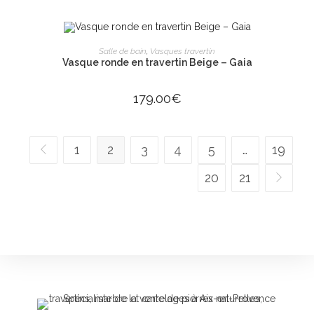
AJOUTER AU PANIER
Salle de bain
,
Vasques travertin
Vasque ronde en travertin Beige – Gaia
179.00
€
1
2
3
4
5
…
19
20
21