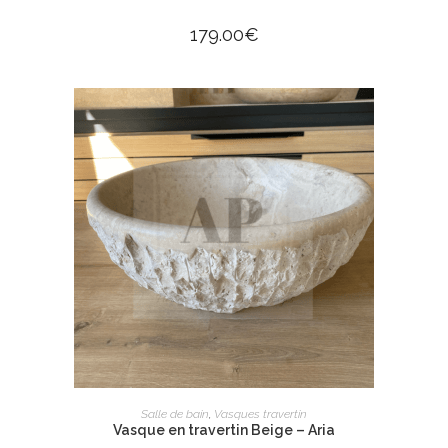
179.00
€
AJOUTER AU PANIER
Salle de bain
,
Vasques travertin
Vasque en travertin Beige – Aria