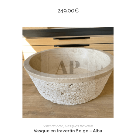
249.00
€
AJOUTER AU PANIER
Salle de bain
,
Vasques travertin
Vasque en travertin Beige – Alba