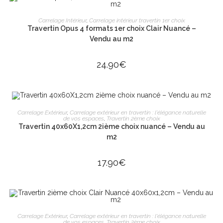
AJOUTER AU PANIER
Carrelage Intérieur
,
Carrelage intérieur travertin 1er choix
Travertin Opus 4 formats 1er choix Clair Nuancé –
Vendu au m2
24.90
€
AJOUTER AU PANIER
Carrelage Extérieur
,
Carrelage extérieur en travertin : l'élégance naturelle
de vos espaces
,
Travertin 2ème choix
Travertin 40x60X1,2cm 2ième choix nuancé – Vendu au
m2
17.90
€
AJOUTER AU PANIER
Carrelage Extérieur
,
Carrelage extérieur en travertin : l'élégance naturelle
de vos espaces
,
Travertin 2ème choix