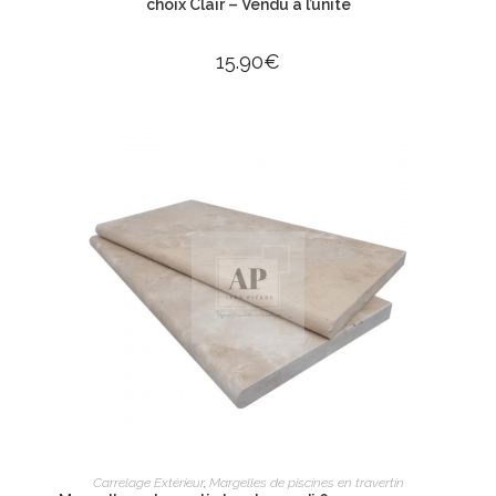
choix Clair – Vendu à l’unité
15.90
€
AJOUTER AU PANIER
Carrelage Extérieur
,
Margelles de piscines en travertin