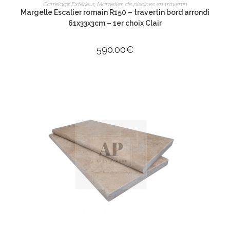
AJOUTER AU PANIER
Carrelage Extérieur
,
Margelles de piscines en travertin
Margelle Escalier romain R150 – travertin bord arrondi
61x33x3cm – 1er choix Clair
590.00
€