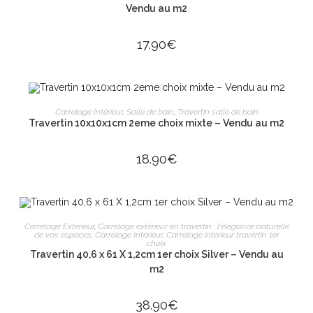
Vendu au m2
17.90
€
AJOUTER AU PANIER
Carrelage Intérieur
,
Salle de bain
,
Travertin salle de bain
Travertin 10x10x1cm 2eme choix mixte – Vendu au m2
18.90
€
AJOUTER AU PANIER
Carrelage Extérieur
,
Carrelage extérieur en travertin : l'élégance naturelle
de vos espaces
,
Carrelage Intérieur
,
Carrelage intérieur travertin 1er
choix
Travertin 40,6 x 61 X 1,2cm 1er choix Silver – Vendu au
m2
38.90
€