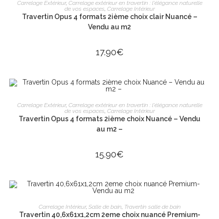
AJOUTER AU PANIER
Carrelage Extérieur
,
Carrelage extérieur en travertin : l'élégance naturelle
de vos espaces
,
Carrelage Intérieur
Travertin Opus 4 formats 2ième choix clair Nuancé –
Vendu au m2
17.90
€
AJOUTER AU PANIER
Carrelage Extérieur
,
Carrelage extérieur en travertin : l'élégance naturelle
de vos espaces
,
Carrelage Intérieur
Travertin Opus 4 formats 2ième choix Nuancé – Vendu
au m2 –
15.90
€
AJOUTER AU PANIER
Carrelage Intérieur
,
Salle de bain
,
Travertin salle de bain
Travertin 40,6x61x1,2cm 2eme choix nuancé Premium-