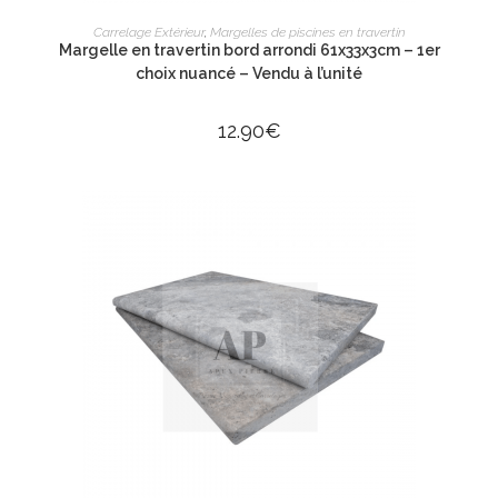
AJOUTER AU PANIER
Carrelage Extérieur
,
Margelles de piscines en travertin
Margelle en travertin bord arrondi 61x33x3cm – 1er
choix nuancé – Vendu à l’unité
12.90
€