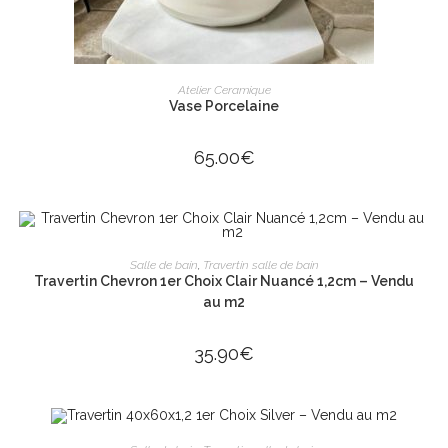
AJOUTER AU PANIER
Atelier Ceramique
Vase Porcelaine
65.00
€
AJOUTER AU PANIER
Salle de bain
,
Travertin salle de bain
Travertin Chevron 1er Choix Clair Nuancé 1,2cm – Vendu
au m2
35.90
€
AJOUTER AU PANIER