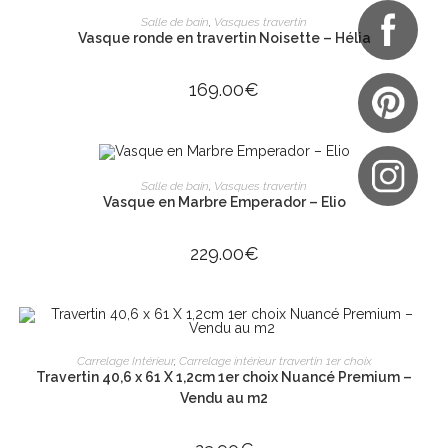
AJOUTER AU PANIER
Salle de bain
,
Vasques travertin
Vasque ronde en travertin Noisette – Hélia
169.00
€
AJOUTER AU PANIER
Salle de bain
,
Vasques travertin
Vasque en Marbre Emperador – Elio
229.00
€
AJOUTER AU PANIER
Carrelage Intérieur
,
Carrelage intérieur travertin 1er choix
Travertin 40,6 x 61 X 1,2cm 1er choix Nuancé Premium –
Vendu au m2