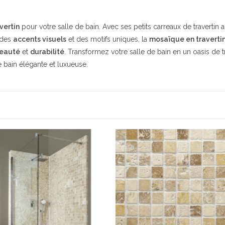
vertin
pour votre salle de bain. Avec ses petits carreaux de travertin 
r des
accents visuels
et des motifs uniques, la
mosaïque en traverti
eauté
et
durabilité
. Transformez votre salle de bain en un oasis de t
bain élégante et luxueuse.
INFORMATIONS PRATIQ
 Saint Canadet
Provence
Livraison
2
Conditionnement