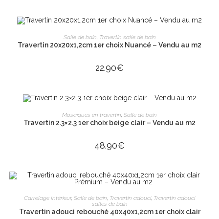
AJOUTER AU PANIER
Salle de bain
,
Travertin salle de bain
Travertin 20x20x1,2cm 1er choix Nuancé – Vendu au m2
22.90
€
AJOUTER AU PANIER
Mosaiques en travertin
,
Salle de bain
Travertin 2.3×2.3 1er choix beige clair – Vendu au m2
48.90
€
AJOUTER AU PANIER
Carrelage Intérieur
,
Salle de bain
,
Travertin adouci
,
Travertin adouci
salles de bain
Travertin adouci rebouché 40x40x1,2cm 1er choix clair