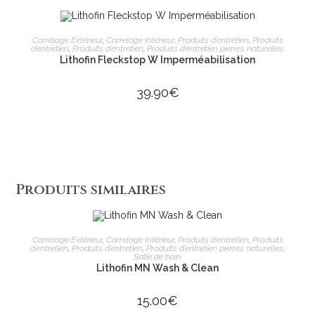
AJOUTER AU PANIER
Carrelage Extérieur
,
Carrelage Intérieur
,
Produits d’entretien
,
Produits
d’entretien
,
Produits d’entretien
,
Produits d’entretien pierres naturelles
Lithofin Fleckstop W Imperméabilisation
39.90
€
Produits similaires
AJOUTER AU PANIER
Carrelage Extérieur
,
Carrelage Intérieur
,
Produits d’entretien
,
Produits
d’entretien
,
Produits d’entretien
,
Produits d’entretien pierres naturelles
,
Salle de bain
Lithofin MN Wash & Clean
15.00
€