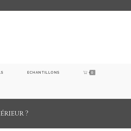
LS
ECHANTILLONS
0
érieur ?