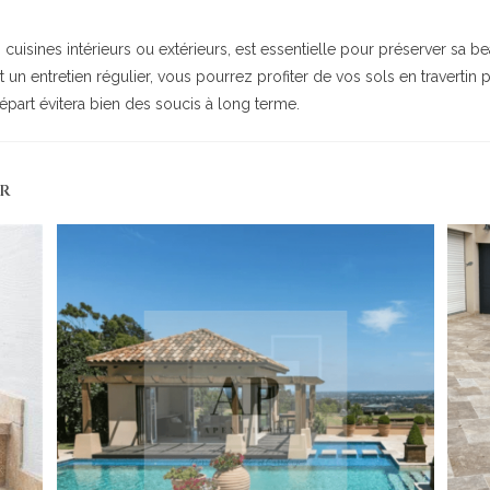
ls cuisines intérieurs ou extérieurs, est essentielle pour préserver sa bea
nt un entretien régulier, vous pourrez profiter de vos sols en travert
départ évitera bien des soucis à long terme.
ER
INFORMATIONS PRATIQ
 Saint Canadet
Provence
Livraison
2
Conditionnement
pierre.com
Nos Engagements
Paiement 100% Sécurisé