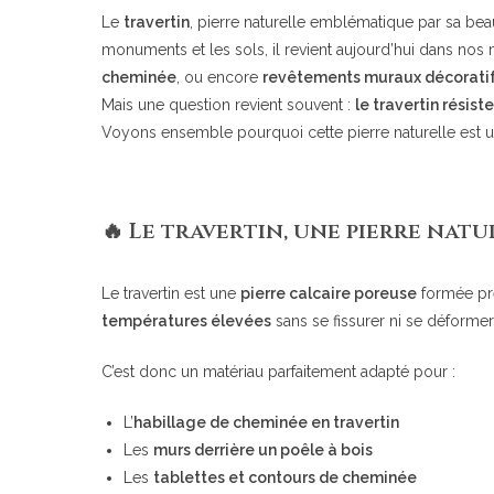
Le
travertin
, pierre naturelle emblématique par sa beaut
monuments et les sols, il revient aujourd’hui dans n
cheminée
, ou encore
revêtements muraux décorati
Mais une question revient souvent :
le travertin résis
Voyons ensemble pourquoi cette pierre naturelle est un
🔥 Le travertin, une pierre natu
Le travertin est une
pierre calcaire poreuse
formée prè
températures élevées
sans se fissurer ni se déformer
C’est donc un matériau parfaitement adapté pour :
L’
habillage de cheminée en travertin
Les
murs derrière un poêle à bois
Les
tablettes et contours de cheminée