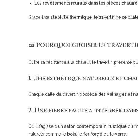
Les
revêtements muraux dans les pièces chauffé
Grâce à sa
stabilité thermique
, le travertin ne se di
🧱 Pourquoi choisir le traverti
Outre sa résistance à la chaleur, le travertin présente 
1.
Une esthétique naturelle et cha
Chaque dalle de travertin possède des
veinages et n
2.
Une pierre facile à intégrer dans
Qu’il s’agisse d’un
salon contemporain
,
rustique
ou
m
naturels comme le
bois
, le
fer forgé
ou le
verre
.