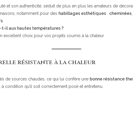
é et son authenticité, séduit de plus en plus les amateurs de décoratio
os maisons, notamment pour des
habillages esthétiques
:
cheminées
fs
.
te-t-il aux hautes températures ?
 excellent choix pour vos projets soumis à la chaleur.
relle résistante à la chaleur
s de sources chaudes, ce qui lui confère une
bonne résistance the
, à condition qu’il soit correctement posé et entretenu.