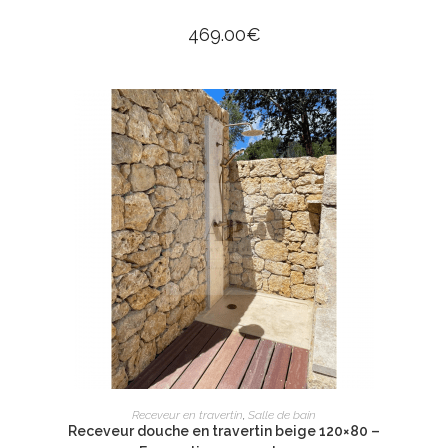
469.00
€
AJOUTER AU PANIER
Receveur en travertin
,
Salle de bain
Receveur douche en travertin beige 120×80 –