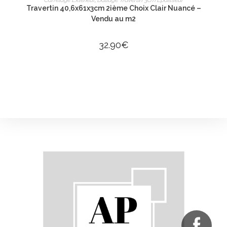
Carrelage Extérieur
,
Dallage Travertin 3cm Epaisseur
Travertin 40,6x61x3cm 2ième Choix Clair Nuancé –
Vendu au m2
32.90
€