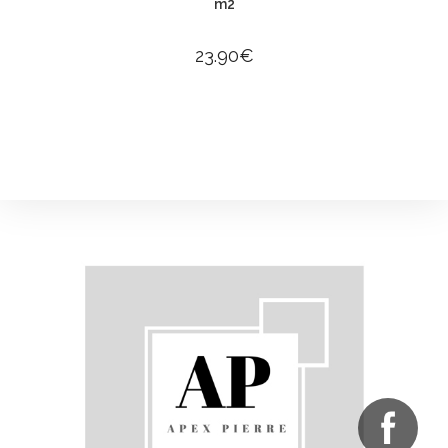
m2
23.90
€