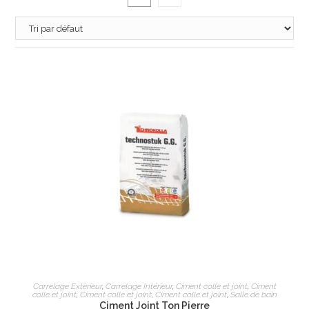
AJOUTER AU PANIER
Carrelage Extérieur
,
Carrelage Intérieur
,
Ciment colle et joint
,
Ciment
colle et joint
,
Ciment colle et joint
,
Ciment colle et joint
,
Salle de bain
Ciment Joint Ton Pierre