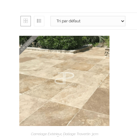
3980 route de
13100 Aix-en-
06 26 16 98 1
contact@apex
Lundi : 13h30 
Mardi au vendr
AJOUTER AU PANIER
Samedi : 9h à 
Carrelage Extérieur
,
Dallage Travertin 3cm