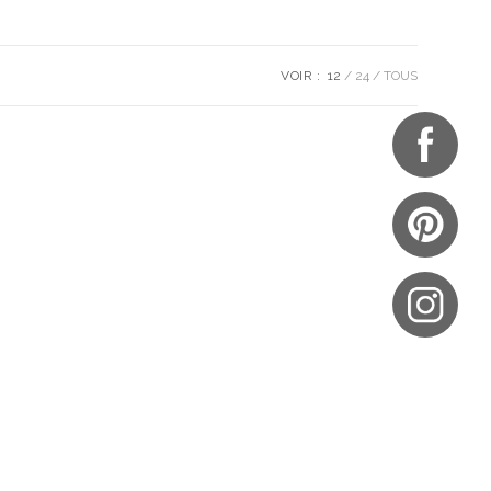
VOIR :
12
24
TOUS
UES
NOTRE BOUTIQUE
S