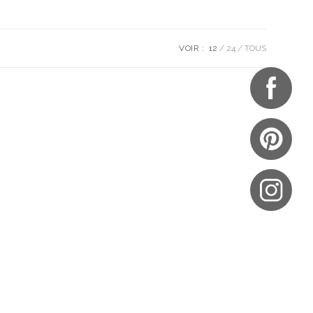
VOIR :
12
24
TOUS
UES
NOTRE BOUTIQUE
S