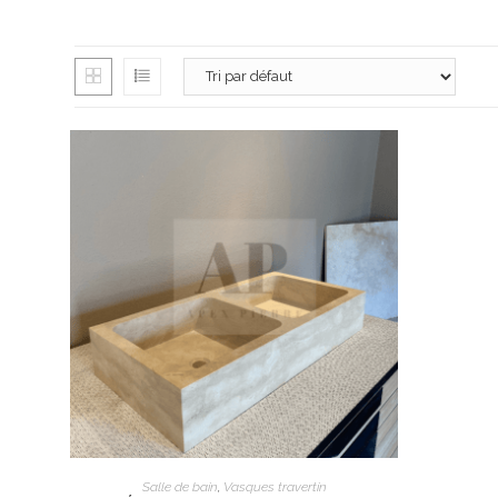
3980 route de
13100 Aix-en-
06 26 16 98 1
contact@apex
Lundi : 13h30 
Mardi au vendr
Samedi : 9h à 
AJOUTER AU PANIER
Salle de bain
,
Vasques travertin