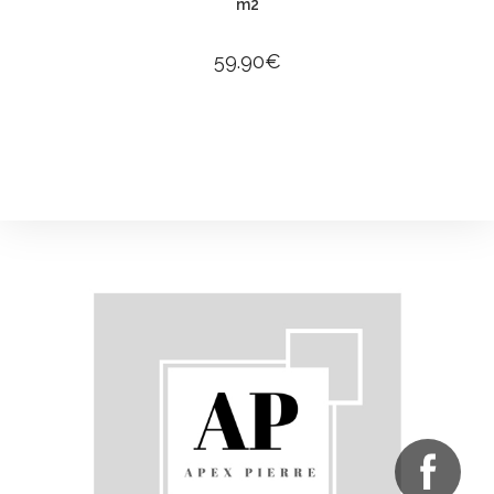
m2
59.90
€