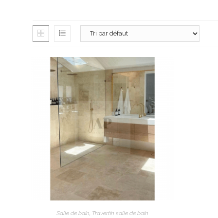
3980 route de
13100 Aix-en-
06 26 16 98 1
contact@apex
Lundi : 13h30 
Mardi au vendr
Samedi : 9h à 
AJOUTER AU PANIER
Salle de bain
,
Travertin salle de bain