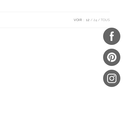
VOIR :
12
24
TOUS
UES
NOTRE BOUTIQUE
S