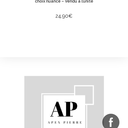
choix nuancé – Vendu à l’unité
24.90
€