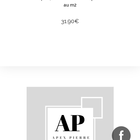
au m2
31.90
€