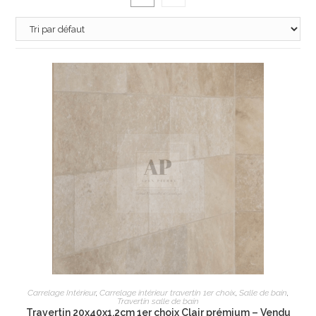
AJOUTER AU PANIER
Carrelage Intérieur
,
Carrelage intérieur travertin 1er choix
,
Salle de bain
,
Travertin salle de bain
Travertin 20x40x1,2cm 1er choix Clair prémium – Vendu