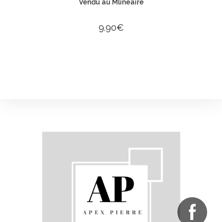
Vendu au Mlineaire
9.90
€