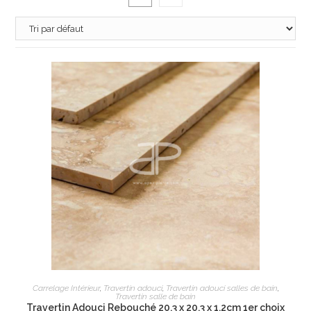
AJOUTER AU PANIER
Carrelage Intérieur
,
Travertin adouci
,
Travertin adouci salles de bain
,
Travertin salle de bain
Travertin Adouci Rebouché 20.3 x 20.3 x 1,2cm 1er choix