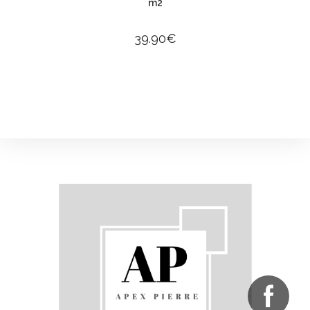
m2
39.90
€