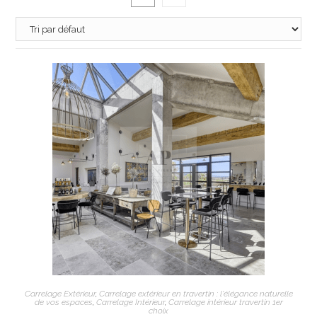
AJOUTER AU PANIER
Carrelage Extérieur
,
Carrelage extérieur en travertin : l'élégance naturelle
de vos espaces
,
Carrelage Intérieur
,
Carrelage intérieur travertin 1er
choix