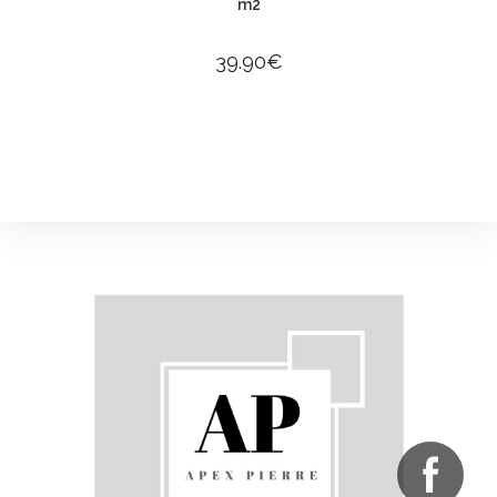
m2
39.90
€