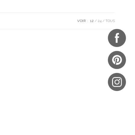
VOIR :
12
24
TOUS
UES
NOTRE BOUTIQUE
S