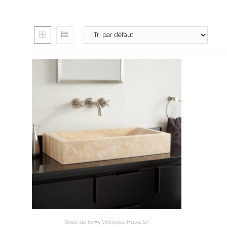
3980 route de
13100 Aix-en-
06 26 16 98 1
contact@apex
Lundi : 13h30 
Mardi au vendr
Samedi : 9h à 
AJOUTER AU PANIER
Salle de bain
,
Vasques travertin