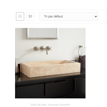
3980 route de
13100 Aix-en-
06 26 16 98 1
contact@apex
Lundi : 13h30 
Mardi au vendr
Samedi : 9h à 
AJOUTER AU PANIER
Salle de bain
,
Vasques travertin