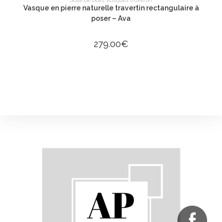
Salle de bain
,
Vasques travertin
Vasque en pierre naturelle travertin rectangulaire à
poser – Ava
279.00
€