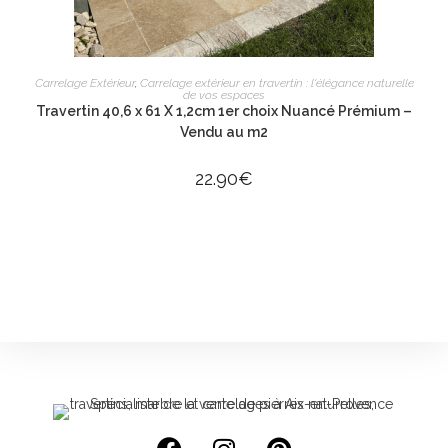
AJOUTER AU PANIER
Carrelage Extérieur
,
Carrelage extérieur en travertin : l'élégance naturelle
de vos espaces
Travertin 40,6 x 61 X 1,2cm 1er choix Nuancé Prémium –
Vendu au m2
22.90
€