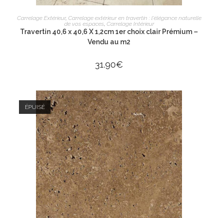
AJOUTER AU PANIER
Carrelage Extérieur
,
Carrelage extérieur en travertin : l'élégance naturelle
de vos espaces
,
Carrelage Intérieur
Travertin 40,6 x 40,6 X 1,2cm 1er choix clair Prémium –
Vendu au m2
31.90
€
ÉPUISÉ