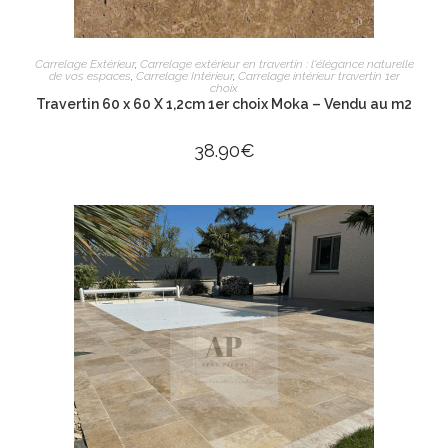
LIRE LA SUITE
Carrelage Extérieur
,
Carrelage extérieur en travertin : l'élégance naturelle
de vos espaces
,
Carrelage Intérieur
,
Carrelage intérieur travertin 1er
choix
Travertin 60 x 60 X 1,2cm 1er choix Moka – Vendu au m2
38.90
€