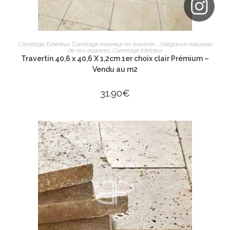
AJOUTER AU PANIER
Carrelage Extérieur
,
Carrelage extérieur en travertin : l'élégance naturelle
de vos espaces
,
Carrelage Intérieur
Travertin 40,6 x 40,6 X 1,2cm 1er choix clair Prémium –
Vendu au m2
31.90
€