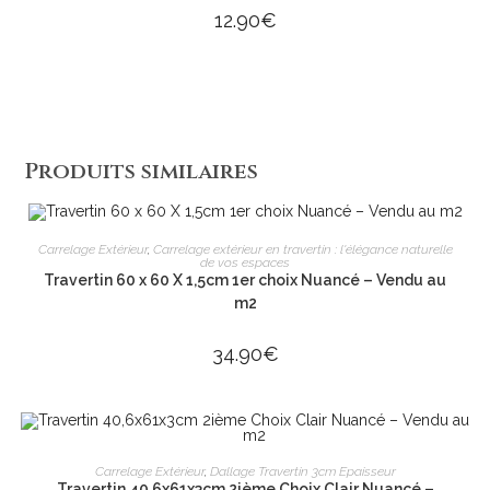
12.90
€
Produits similaires
AJOUTER AU PANIER
Carrelage Extérieur
,
Carrelage extérieur en travertin : l'élégance naturelle
de vos espaces
Travertin 60 x 60 X 1,5cm 1er choix Nuancé – Vendu au
m2
34.90
€
AJOUTER AU PANIER
Carrelage Extérieur
,
Dallage Travertin 3cm Epaisseur
Travertin 40,6x61x3cm 2ième Choix Clair Nuancé –