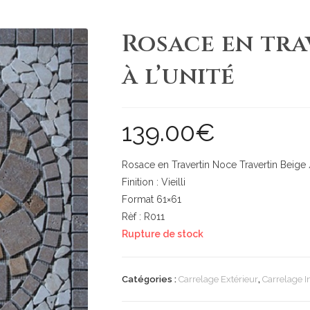
Rosace en tra
à l’unité
139.00
€
Rosace en Travertin Noce Travertin Beige 
Finition : Vieilli
Format 61×61
Rèf : R011
Rupture de stock
Catégories :
Carrelage Extérieur
,
Carrelage I