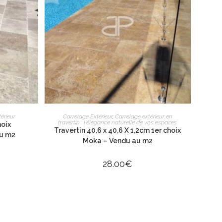
UES
NOTRE BOUTIQUE
S
R
AJOUTER AU PANIER
térieur
Carrelage Extérieur
,
Carrelage extérieur en
travertin : l'élégance naturelle de vos espaces
hoix
Travertin 40,6 x 40,6 X 1,2cm 1er choix
au m2
Moka – Vendu au m2
28.00
€