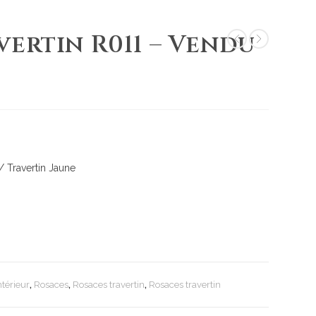
vertin R011 – Vendu
/ Travertin Jaune
ntérieur
,
Rosaces
,
Rosaces travertin
,
Rosaces travertin