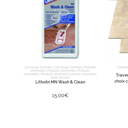
3980 route de
13100 Aix-en-
06 26 16 98 1
contact@apex
Lundi : 13h30 
Mardi au vendr
AJOUTER AU PANIER
Carrelage Extérieur
,
Carrelage Intérieur
,
Produits
Carrela
d’entretien
,
Produits d’entretien
,
Produits
Samedi : 9h à 
d’entretien
,
Produits d’entretien pierres naturelles
,
Traver
Salle de bain
choix 
Lithofin MN Wash & Clean
15.00
€