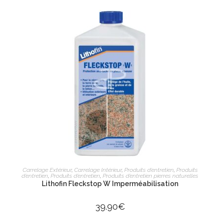
AJOUTER AU PANIER
Carrelage Extérieur
,
Carrelage Intérieur
,
Produits d’entretien
,
Produits
d’entretien
,
Produits d’entretien
,
Produits d’entretien pierres naturelles
Lithofin Fleckstop W Imperméabilisation
39.90
€