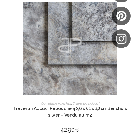
AJOUTER AU PANIER
Carrelage Intérieur
,
Travertin adouci
Travertin Adouci Rebouché 40,6 x 61 x 1,2cm 1er choix
silver – Vendu au m2
42.90
€