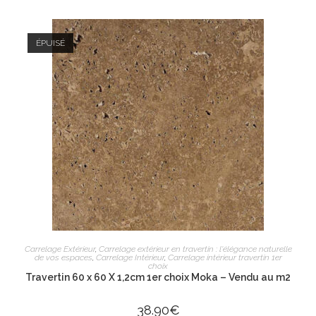
ÉPUISÉ
LIRE LA SUITE
Carrelage Extérieur
,
Carrelage extérieur en travertin : l'élégance naturelle
de vos espaces
,
Carrelage Intérieur
,
Carrelage intérieur travertin 1er
choix
Travertin 60 x 60 X 1,2cm 1er choix Moka – Vendu au m2
38.90
€