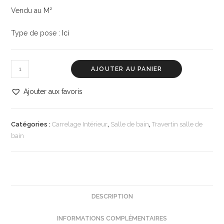
Vendu au M²
Type de pose :
Ici
AJOUTER AU PANIER
Ajouter aux favoris
Catégories :
Carrelage Intérieur
,
Salle de bain
,
Travertin salle de
bain
DESCRIPTION
INFORMATIONS COMPLÉMENTAIRES