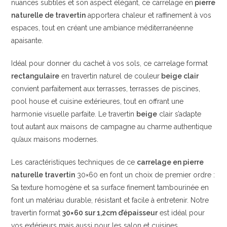
nuances subtiles et son aspect élégant, ce carrelage en
pierre
naturelle de travertin
apportera chaleur et raffinement à vos
espaces, tout en créant une ambiance méditerranéenne
apaisante.
Idéal pour donner du cachet à vos sols, ce carrelage format
rectangulaire
en travertin naturel de couleur
beige clair
convient parfaitement aux terrasses, terrasses de piscines,
pool house et cuisine extérieures, tout en offrant une
harmonie visuelle parfaite. Le travertin
beige
clair s’adapte
tout autant aux maisons de campagne au charme authentique
qu’aux maisons modernes.
Les caractéristiques techniques de ce
carrelage en pierre
naturelle travertin
30×60 en font un choix de premier ordre :
Sa texture homogène et sa surface finement tambourinée en
font un matériau durable, résistant et facile à entretenir. Notre
travertin format
30×60 sur 1,2cm d’épaisseur
est idéal pour
vos extérieurs mais aussi pour les salon et cuisines.