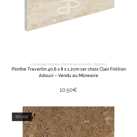
LIRE LA SUITE
Carrelage Intérieur
,
Plinthe en travertin
,
Plinthes
Plinthe Travertin 40,6 x 8 x 1,2cm 1er choix Clair Finition
Adouci – Vendu au Mlineaire
10.50
€
ÉPUISÉ