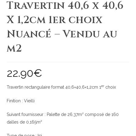
Travertin 40,6 x 40,6
X 1,2cm 1er choix
Nuancé – Vendu au
m2
22.90
€
er
Travertin rectangulaire format 40,6×40,6×1,2cm 1
choix
Finition : Vieilli
Suivant fournisseur : Palette de 26,37m² composé de 160
dalles de 0,165m²
Type de pose :
Ici