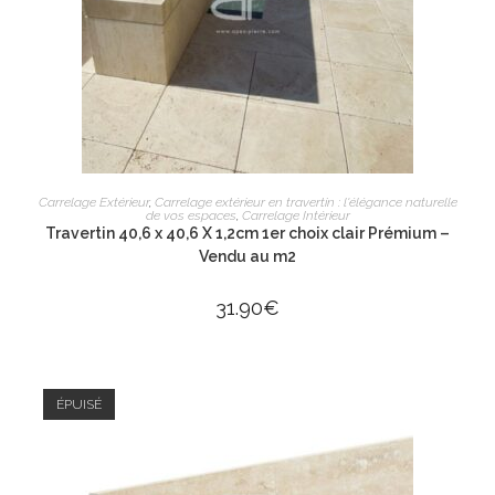
AJOUTER AU PANIER
Carrelage Extérieur
,
Carrelage extérieur en travertin : l'élégance naturelle
de vos espaces
,
Carrelage Intérieur
Travertin 40,6 x 40,6 X 1,2cm 1er choix clair Prémium –
Vendu au m2
31.90
€
ÉPUISÉ