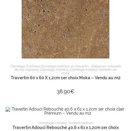
LIRE LA SUITE
Carrelage Extérieur
,
Carrelage extérieur en travertin : l'élégance naturelle
de vos espaces
,
Carrelage Intérieur
,
Carrelage intérieur travertin 1er
choix
Travertin 60 x 60 X 1,2cm 1er choix Moka – Vendu au m2
38.90
€
AJOUTER AU PANIER
Carrelage Intérieur
,
Travertin adouci
Travertin Adouci Rebouché 40,6 x 61 x 1,2cm 1er choix