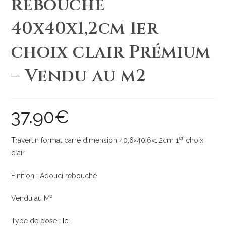
rebouché
40x40x1,2cm 1er
choix clair Prémium
– Vendu au m2
37.90
€
er
Travertin format carré dimension 40,6×40,6×1,2cm 1
choix
clair
Finition : Adouci rebouché
Vendu au M²
Type de pose :
Ici