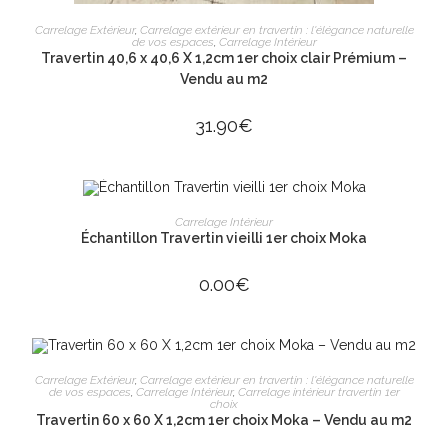
AJOUTER AU PANIER
Carrelage Extérieur
,
Carrelage extérieur en travertin : l'élégance naturelle
de vos espaces
,
Carrelage Intérieur
Travertin 40,6 x 40,6 X 1,2cm 1er choix clair Prémium –
Vendu au m2
31.90
€
AJOUTER AU PANIER
Carrelage Intérieur
Échantillon Travertin vieilli 1er choix Moka
0.00
€
ÉPUISÉ
LIRE LA SUITE
Carrelage Extérieur
,
Carrelage extérieur en travertin : l'élégance naturelle
de vos espaces
,
Carrelage Intérieur
,
Carrelage intérieur travertin 1er
choix
Travertin 60 x 60 X 1,2cm 1er choix Moka – Vendu au m2