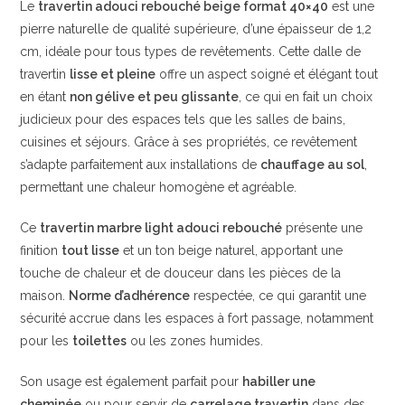
Le
travertin adouci rebouché beige format 40×40
est une
pierre naturelle de qualité supérieure, d’une épaisseur de 1,2
cm, idéale pour tous types de revêtements. Cette dalle de
travertin
lisse et pleine
offre un aspect soigné et élégant tout
en étant
non gélive et peu glissante
, ce qui en fait un choix
judicieux pour des espaces tels que les salles de bains,
cuisines et séjours. Grâce à ses propriétés, ce revêtement
s’adapte parfaitement aux installations de
chauffage au sol
,
permettant une chaleur homogène et agréable.
Ce
travertin marbre light adouci rebouché
présente une
finition
tout lisse
et un ton beige naturel, apportant une
touche de chaleur et de douceur dans les pièces de la
maison.
Norme d’adhérence
respectée, ce qui garantit une
sécurité accrue dans les espaces à fort passage, notamment
pour les
toilettes
ou les zones humides.
Son usage est également parfait pour
habiller une
cheminée
ou pour servir de
carrelage travertin
dans des