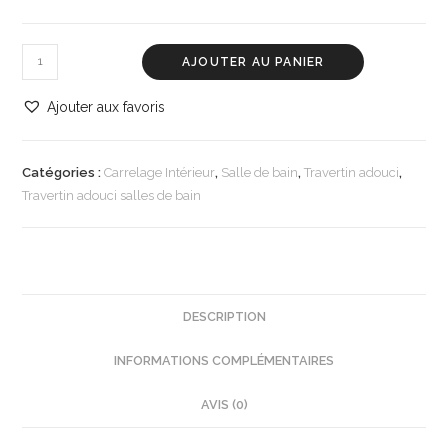
AJOUTER AU PANIER
Ajouter aux favoris
Catégories :
Carrelage Intérieur
,
Salle de bain
,
Travertin adouci
,
Travertin adouci salles de bain
DESCRIPTION
INFORMATIONS COMPLÉMENTAIRES
AVIS (0)