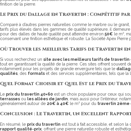
finition de la pierre.
Le Prix du Dallage en Travertin : Compétitif pa
Comparé à d’autres pierres naturelles comme le marbre ou le granit,
tarifs plus élevés dans les gammes de qualité supérieure, il demeure 
pour des dalles de haute qualité peut atteindre environ
50€
le m², ma
conservant une finition esthétique et robuste. La Société Apex Pierre
Où Trouver les Meilleurs Tarifs de Travertin en
Si vous recherchez un
site avec les meilleurs tarifs de traverti
tout en garantissant la qualité de la pierre. Ces sites offrent souvent 
notamment pour les projets de grande envergure tels que le
dallag
qualités
, des
formats
et des services supplémentaires, tels que la 
Quel Format Choisir et Quel Est le Prix du Trave
Le
prix du travertin 40×60
est un choix populaire pour ceux qui souh
terrasses
ou
les allées de jardin
, mais aussi pour l’intérieur, not
généralement autour de
20€ à 40€
le m² pour du
travertin 2ème 
Conclusion : Le Travertin, un Excellent Rappor
En résumé, le
prix du travertin
est tout à fait accessible, et selon la
rapport qualité-prix
, offrant une pierre naturelle robuste et esthéti