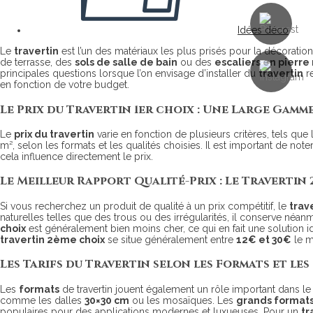
Idées déco
Le
travertin
est l’un des matériaux les plus prisés pour la décoration
de terrasse, des
sols de salle de bain
ou des
escaliers en pierre
principales questions lorsque l’on envisage d’installer du
travertin
re
en fonction de votre budget.
Le Prix du Travertin 1er choix : Une Large Gamme
Le
prix du travertin
varie en fonction de plusieurs critères, tels que la
m², selon les formats et les qualités choisies. Il est important de note
cela influence directement le prix.
Le Meilleur Rapport Qualité-Prix : Le Travertin
Si vous recherchez un produit de qualité à un prix compétitif, le
trav
naturelles telles que des trous ou des irrégularités, il conserve néanm
choix
est généralement bien moins cher, ce qui en fait une solution i
travertin 2ème choix
se situe généralement entre
12€ et 30€
le m
Les Tarifs du Travertin selon les Formats et les
Les
formats
de travertin jouent également un rôle important dans le 
comme les dalles
30×30 cm
ou les mosaïques. Les
grands format
populaires pour des applications modernes et luxueuses. Pour un
tr