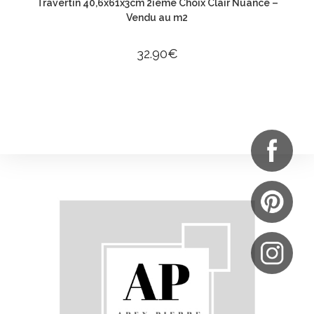
Travertin 40,6x61x3cm 2ième Choix Clair Nuancé –
Vendu au m2
32.90
€