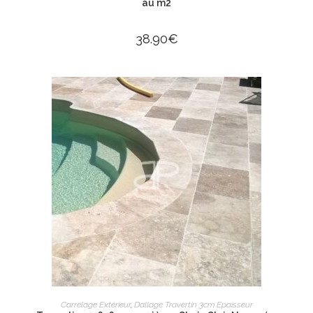
au m2
38.90
€
AJOUTER AU PANIER
Carrelage Extérieur
,
Dallage Travertin 3cm Epaisseur