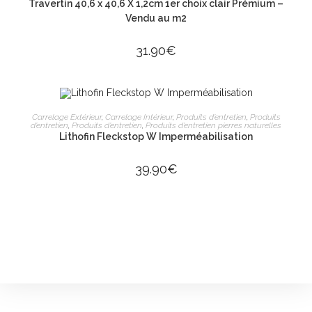
Travertin 40,6 x 40,6 X 1,2cm 1er choix clair Prémium –
Vendu au m2
31.90
€
AJOUTER AU PANIER
Carrelage Extérieur
,
Carrelage Intérieur
,
Produits d’entretien
,
Produits
d’entretien
,
Produits d’entretien
,
Produits d’entretien pierres naturelles
Lithofin Fleckstop W Imperméabilisation
39.90
€