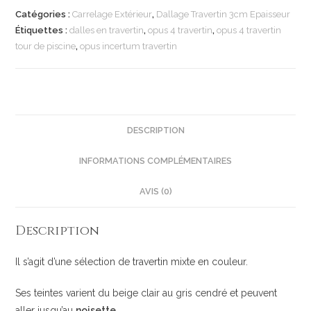
Catégories :
Carrelage Extérieur
,
Dallage Travertin 3cm Epaisseur
Étiquettes :
dalles en travertin
,
opus 4 travertin
,
opus 4 travertin
tour de piscine
,
opus incertum travertin
DESCRIPTION
INFORMATIONS COMPLÉMENTAIRES
AVIS (0)
Description
Il s’agit d’une sélection de travertin mixte en couleur.
Ses teintes varient du beige clair au gris cendré et peuvent
aller jusqu’au
noisette
.