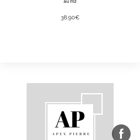
au m2
38.90
€