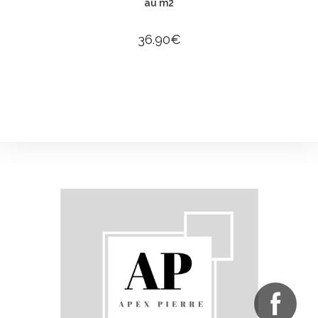
au m2
36.90
€