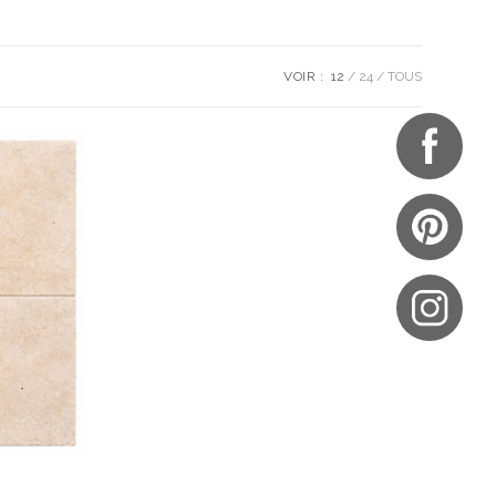
VOIR :
12
24
TOUS
UES
NOTRE BOUTIQUE
S
R