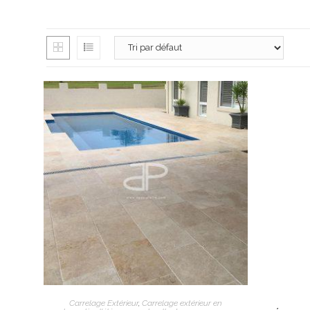
3980 route de
13100 Aix-en-
06 26 16 98 1
contact@apex
Lundi : 13h30 
Mardi au vendr
AJOUTER AU PANIER
Samedi : 9h à 
Carrelage Extérieur
,
Carrelage extérieur en