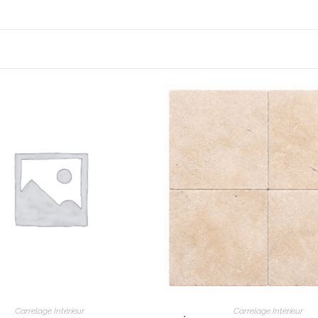
INFORMATIONS PRATIQ
 Saint Canadet
Provence
Livraison
2
Conditionnement
pierre.com
Nos Engagements
Paiement 100% Sécurisé
à 17h30
INFORMATIONS LEGALE
edi : 8h30 à 12h - 13h30 à 17h30
AJOUTER AU PANIER
AJOUTER AU PANIE
12h - 13h à 15h
Mentions légales
Carrelage Intérieur
Carrelage Intérieur