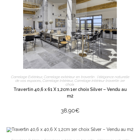
AJOUTER AU PANIER
Carrelage Extérieur
,
Carrelage extérieur en travertin : l'élégance naturelle
de vos espaces
,
Carrelage Intérieur
,
Carrelage intérieur travertin 1er
choix
Travertin 40,6 x 61 X 1,2cm 1er choix Silver – Vendu au
m2
38.90
€
AJOUTER AU PANIER