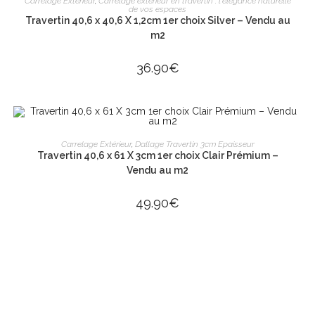
Carrelage Extérieur
,
Carrelage extérieur en travertin : l'élégance naturelle
de vos espaces
Travertin 40,6 x 40,6 X 1,2cm 1er choix Silver – Vendu au
m2
36.90
€
AJOUTER AU PANIER
Carrelage Extérieur
,
Dallage Travertin 3cm Epaisseur
Travertin 40,6 x 61 X 3cm 1er choix Clair Prémium –
Vendu au m2
49.90
€