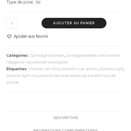
Type de pose :
Ici
AJOUTER AU PANIER
Ajouter aux favoris
Catégories :
Carrelage Extérieur
,
Carrelage extérieur en travertin :
l'élégance naturelle de vos espaces
Étiquettes :
travertin 1er choix
,
travertin clair 40x60
,
travertin light
,
travertin light mix
,
travertin terrasse barbecue
,
travertin tour de
piscine
DESCRIPTION
INFORMATIONS COMPLÉMENTAIRES