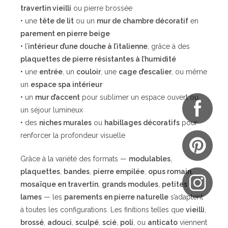
travertin vieilli
ou pierre brossée
• une
tête de lit
ou un
mur de chambre décoratif
en
parement en pierre beige
• l’
intérieur d’une douche à l’italienne
, grâce à des
plaquettes de pierre résistantes à l’humidité
• une
entrée
, un
couloir
, une
cage d’escalier
, ou même
un
espace spa intérieur
• un
mur d’accent
pour sublimer un espace ouvert ou
un séjour lumineux
• des
niches murales
ou
habillages décoratifs
pour
renforcer la profondeur visuelle
Grâce à la variété des formats —
modulables
,
plaquettes
,
bandes
,
pierre empilée
,
opus romain
,
mosaïque en travertin
,
grands modules
,
petites
lames
— les
parements en pierre naturelle
s’adaptent
à toutes les configurations. Les finitions telles que
vieilli
,
brossé
,
adouci
,
sculpé
,
scié
,
poli
, ou
anticato
viennent