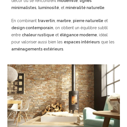
décor où se rencontrent
modernité
,
lignes
minimalistes
,
luminosité
, et
minéralité naturelle
.
En combinant
travertin
,
marbre
,
pierre naturelle
et
design contemporain
, on obtient un équilibre subtil
entre
chaleur rustique
et
élégance moderne
, idéal
pour valoriser aussi bien les
espaces intérieurs
que les
aménagements extérieurs
.