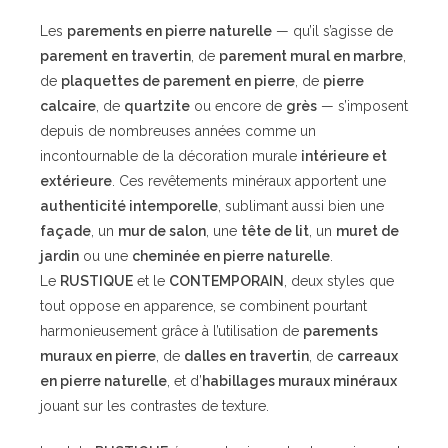
Les
parements en pierre naturelle
— qu’il s’agisse de
parement en travertin
, de
parement mural en marbre
,
de
plaquettes de parement en pierre
, de
pierre
calcaire
, de
quartzite
ou encore de
grès
— s’imposent
depuis de nombreuses années comme un
incontournable de la décoration murale
intérieure et
extérieure
. Ces revêtements minéraux apportent une
authenticité intemporelle
, sublimant aussi bien une
façade
, un
mur de salon
, une
tête de lit
, un
muret de
jardin
ou une
cheminée en pierre naturelle
.
Le
RUSTIQUE
et le
CONTEMPORAIN
, deux styles que
tout oppose en apparence, se combinent pourtant
harmonieusement grâce à l’utilisation de
parements
muraux en pierre
, de
dalles en travertin
, de
carreaux
en pierre naturelle
, et d’
habillages muraux minéraux
jouant sur les contrastes de texture.