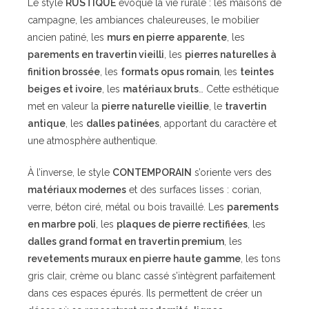
Le style
RUSTIQUE
évoque la vie rurale : les maisons de
campagne, les ambiances chaleureuses, le mobilier
ancien patiné, les
murs en pierre apparente
, les
parements en travertin vieilli
, les
pierres naturelles à
finition brossée
, les
formats opus romain
, les
teintes
beiges et ivoire
, les
matériaux bruts
… Cette esthétique
met en valeur la
pierre naturelle vieillie
, le
travertin
antique
, les
dalles patinées
, apportant du caractère et
une atmosphère authentique.
À l’inverse, le style
CONTEMPORAIN
s’oriente vers des
matériaux modernes
et des surfaces lisses : corian,
verre, béton ciré, métal ou bois travaillé. Les
parements
en marbre poli
, les
plaques de pierre rectifiées
, les
dalles grand format en travertin premium
, les
revetements muraux en pierre haute gamme
, les tons
gris clair, crème ou blanc cassé s’intègrent parfaitement
dans ces espaces épurés. Ils permettent de créer un