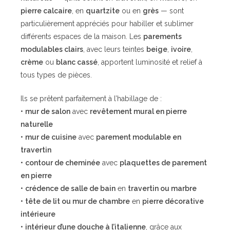
pierre calcaire
, en
quartzite
ou en
grès
— sont
particulièrement appréciés pour habiller et sublimer
différents espaces de la maison. Les
parements
modulables clairs
, avec leurs teintes
beige
,
ivoire
,
crème
ou
blanc cassé
, apportent luminosité et relief à
tous types de pièces.
Ils se prêtent parfaitement à l’habillage de :
•
mur de salon
avec
revêtement mural en pierre
naturelle
•
mur de cuisine
avec
parement modulable en
travertin
•
contour de cheminée
avec
plaquettes de parement
en pierre
•
crédence de salle de bain
en
travertin ou marbre
•
tête de lit ou mur de chambre
en
pierre décorative
intérieure
•
intérieur d’une douche à l’italienne
, grâce aux