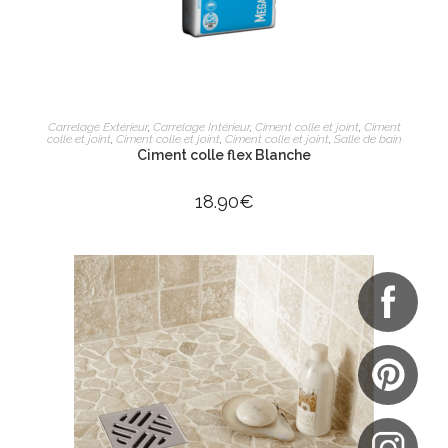
AJOUTER AU PANIER
Carrelage Extérieur
,
Carrelage Intérieur
,
Ciment colle et joint
,
Ciment
colle et joint
,
Ciment colle et joint
,
Ciment colle et joint
,
Salle de bain
Ciment colle flex Blanche
18.90
€