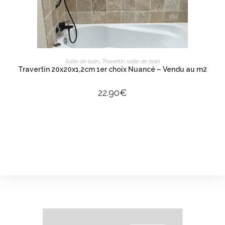
AJOUTER AU PANIER
Salle de bain
,
Travertin salle de bain
Travertin 20x20x1,2cm 1er choix Nuancé – Vendu au m2
22.90
€