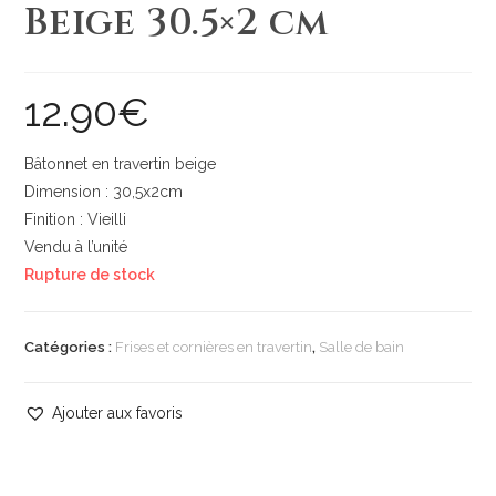
Beige 30.5×2 cm
12.90
€
Bâtonnet en travertin beige
Dimension : 30,5x2cm
Finition : Vieilli
Vendu à l’unité
Rupture de stock
Catégories :
Frises et cornières en travertin
,
Salle de bain
Ajouter aux favoris