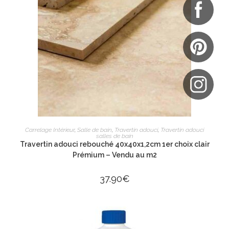
AJOUTER AU PANIER
Carrelage Intérieur
,
Salle de bain
,
Travertin adouci
,
Travertin adouci
salles de bain
Travertin adouci rebouché 40x40x1,2cm 1er choix clair
Prémium – Vendu au m2
37.90
€