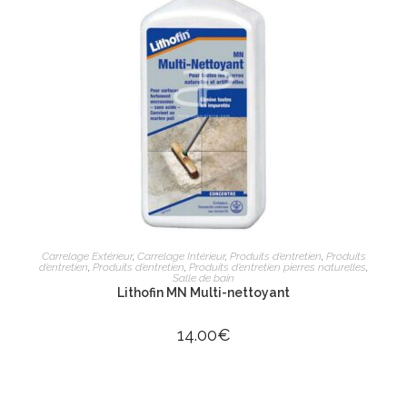
AJOUTER AU PANIER
Carrelage Extérieur
,
Carrelage Intérieur
,
Produits d’entretien
,
Produits
d’entretien
,
Produits d’entretien
,
Produits d’entretien pierres naturelles
,
Salle de bain
Lithofin MN Multi-nettoyant
14.00
€