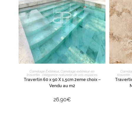
3980 route de
13100 Aix-en-
06 26 16 98 1
contact@apex
Lundi : 13h30 
AJOUTER AU PANIER
Carrelage Extérieur
,
Carrelage extérieur en
Carrela
Mardi au vendr
travertin : l'élégance naturelle de vos espaces
travertin
Travertin 60 x 90 X 1,5cm 2eme choix –
Traverti
Samedi : 9h à 
Vendu au m2
N
26.90
€