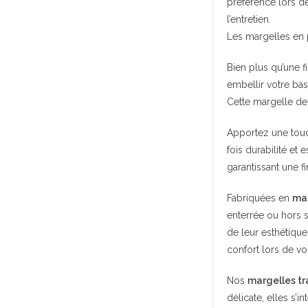
préférence lors de
l’entretien.
Les margelles en p
Bien plus qu’une f
embellir votre bas
Cette margelle de
Apportez une touc
fois durabilité et 
garantissant une fi
Fabriquées en
mar
enterrée ou hors 
de leur esthétique
confort lors de v
Nos
margelles tra
délicate, elles s’