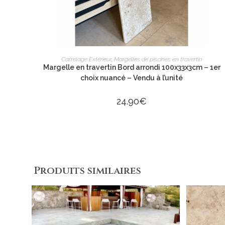
AJOUTER AU PANIER
Carrelage Extérieur
,
Margelles de piscines en travertin
Margelle en travertin Bord arrondi 100x33x3cm – 1er
choix nuancé – Vendu à l’unité
24.90
€
Produits similaires