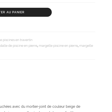
ER AU PANIER
e piscines en travertin
dalle de piscine en pierre
,
margelle piscine en pierre
,
margelle
bouchées avec du mortier-joint de couleur beige de