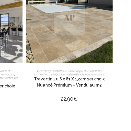
UES
NOTRE BOUTIQUE
R
AJOUTER AU PANIER
S
rieur en
Carrelage Extérieur
,
Carrelage extérieur en
os espaces
,
travertin : l'élégance naturelle de vos espaces
travertin 1er
Travertin 40,6 x 61 X 1,2cm 1er choix
Nuancé Prémium – Vendu au m2
er choix
2
22.90
€