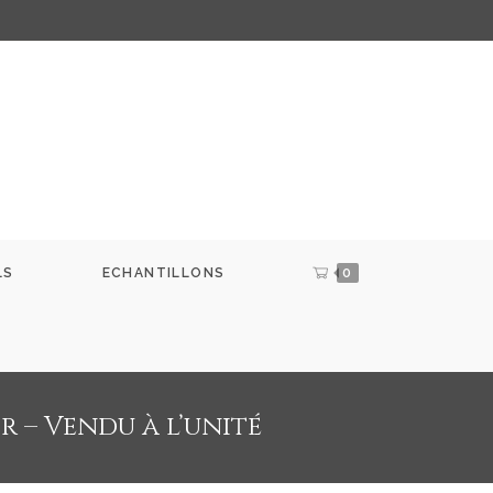
LS
ECHANTILLONS
0
r – Vendu à l’unité