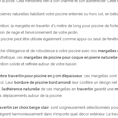
 la pose. Cela n’enlèvera rien à son charme et son authenticité. Cette
ierres naturelles habillent votre piscine enterrée ou hors sol, en bét
inition, la margelle en travertin d’1 mètre de long pour piscine de for
sin de nage et l’environnement de votre jardin.
 piscine peut être utilisée également comme appui ou seuil de fenêtr
he d’élégance et de robustesse à votre piscine avec nos
margelles 
esthétique, ces
margelles de piscine pour coque en pierre naturelle
nition solide et raffinée autour de votre bassin.
bre travertin pour piscine en 3 cm d’épaisseur
, ces margelles sont 
sol. Leur
bordure de piscine bord arrondi
leur confère un design net
,
l’adhérence naturelle
de ces margelles en
travertin
garantit une
m
os déplacements autour de la piscine.
vertin 1er choix beige clair
sont soigneusement sélectionnées pour l
intègrent harmonieusement dans n’importe quel décor extérieur. Le trave