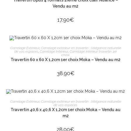
Travertin Opus 4 formats 2ième choix clair Nuancé –
Vendu au m2
17.90
€
ÉPUISÉ
LIRE LA SUITE
Carrelage Extérieur
,
Carrelage extérieur en travertin : l'élégance naturelle
de vos espaces
,
Carrelage Intérieur
,
Carrelage intérieur travertin 1er
choix
Travertin 60 x 60 X 1,2cm 1er choix Moka – Vendu au m2
38.90
€
AJOUTER AU PANIER
Carrelage Extérieur
,
Carrelage extérieur en travertin : l'élégance naturelle
de vos espaces
Travertin 40,6 x 40,6 X 1,2cm 1er choix Moka – Vendu au
m2
28.00
€