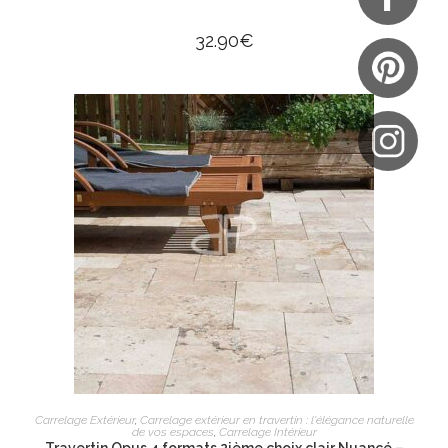
32.90
€
AJOUTER AU PANIER
Carrelage Extérieur
,
Carrelage extérieur en travertin : l'élégance naturelle
de vos espaces
,
Carrelage Intérieur