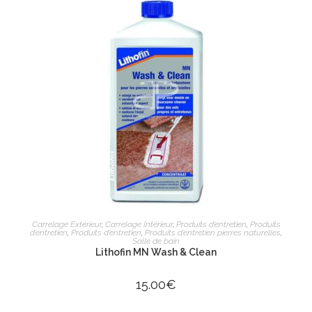
AJOUTER AU PANIER
Carrelage Extérieur
,
Carrelage Intérieur
,
Produits d’entretien
,
Produits
d’entretien
,
Produits d’entretien
,
Produits d’entretien pierres naturelles
,
Salle de bain
Lithofin MN Wash & Clean
15.00
€