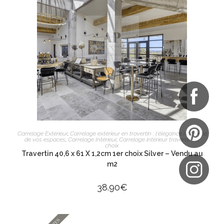
AJOUTER AU PANIER
Carrelage Extérieur
,
Carrelage extérieur en travertin : l'élégance naturelle
de vos espaces
,
Carrelage Intérieur
,
Carrelage intérieur travertin 1er
choix
Travertin 40,6 x 61 X 1,2cm 1er choix Silver – Vendu au
m2
38.90
€