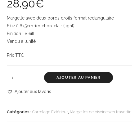
28.90
€
Margelle avec deux bords droits format rectangulaire
61×40.6x5cm 1er choix clair (light)
Finition : Vieilli
Vendu à l’unité
Prix TTC
AJOUTER AU PANIER
Ajouter aux favoris
Catégories :
Carrelage Extérieur
,
Margelles de piscines en travertin