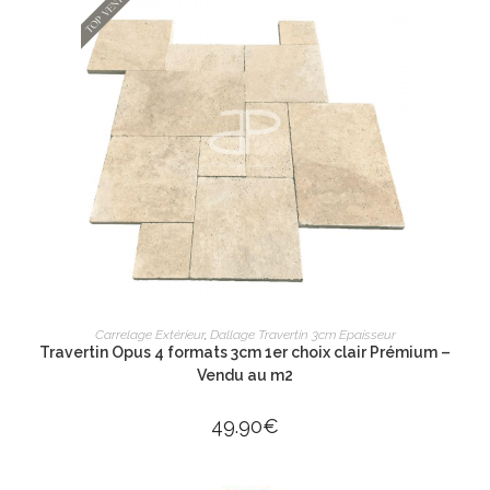
AJOUTER AU PANIER
Carrelage Extérieur
,
Dallage Travertin 3cm Epaisseur
Travertin Opus 4 formats 3cm 1er choix clair Prémium –
Vendu au m2
49.90
€