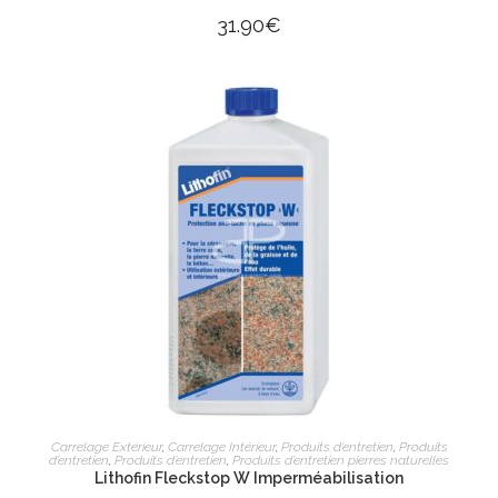
31.90
€
AJOUTER AU PANIER
Carrelage Extérieur
,
Carrelage Intérieur
,
Produits d’entretien
,
Produits
d’entretien
,
Produits d’entretien
,
Produits d’entretien pierres naturelles
Lithofin Fleckstop W Imperméabilisation