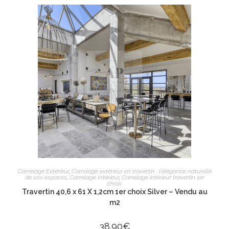
AJOUTER AU PANIER
Carrelage Extérieur
,
Carrelage extérieur en travertin : l'élégance naturelle
de vos espaces
,
Carrelage Intérieur
,
Carrelage intérieur travertin 1er
choix
Travertin 40,6 x 61 X 1,2cm 1er choix Silver – Vendu au
m2
38.90
€