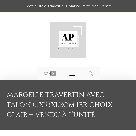
Spécialiste du travertin | Livraison Partout en France
0
Margelle travertin avec
talon 61x33x1,2cm 1er choix
clair – Vendu à l’unité