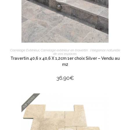
AJOUTER AU PANIER
Carrelage Extérieur
,
Carrelage extérieur en travertin : l'élégance naturelle
de vos espaces
Travertin 40,6 x 40,6 X 1,2cm 1er choix Silver – Vendu au
m2
36.90
€