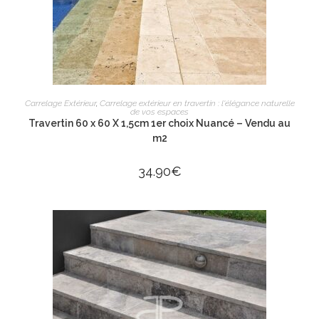
AJOUTER AU PANIER
Carrelage Extérieur
,
Carrelage extérieur en travertin : l'élégance naturelle
de vos espaces
Travertin 60 x 60 X 1,5cm 1er choix Nuancé – Vendu au
m2
34.90
€