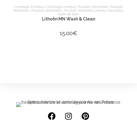
AJOUTER AU PANIER
Carrelage Extérieur
,
Carrelage Intérieur
,
Produits d’entretien
,
Produits
d’entretien
,
Produits d’entretien
,
Produits d’entretien pierres naturelles
,
Salle de bain
Lithofin MN Wash & Clean
15.00
€