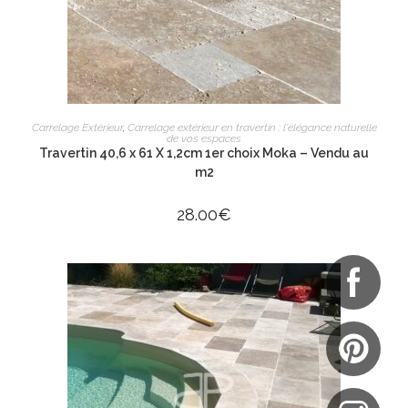
AJOUTER AU PANIER
Carrelage Extérieur
,
Carrelage extérieur en travertin : l'élégance naturelle
de vos espaces
Travertin 40,6 x 61 X 1,2cm 1er choix Moka – Vendu au
m2
28.00
€