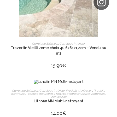
AJOUTER AU PANIER
Carrelage Extérieur
,
Carrelage Intérieur
Travertin Vieilli 2eme choix 40,6x61x1,2cm – Vendu au
m2
15.90
€
AJOUTER AU PANIER
Carrelage Extérieur
,
Carrelage Intérieur
,
Produits d’entretien
,
Produits
d’entretien
,
Produits d’entretien
,
Produits d’entretien pierres naturelles
,
Salle de bain
Lithofin MN Multi-nettoyant
14.00
€