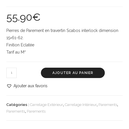
55.90
€
Pierres de Parement en travertin Scabos interlock dimension
15×61-62.
Finition Eclatée
Tarif au M²
AJOUTER AU PANIER
Ajouter aux favoris
Catégories :
Carrelage Extérieur
,
Carrelage Intérieur
,
Parements
,
Parements
,
Parements