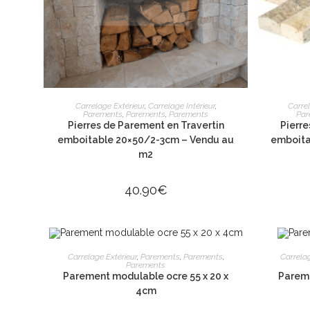
AJOUTER AU PANIER
Carrelage Extérieur
,
Carrelage Intérieur
,
Carrel
Parements
,
Parements
,
Parements
Par
Pierres de Parement en Travertin
Pierre
emboitable 20×50/2-3cm – Vendu au
emboita
3980 route de
m2
13100 Aix-en-
06 26 16 98 1
40.90
€
contact@apex
Lundi : 13h30 
ÉPUISÉ
AJOUTER AU PANIER
Carrelage Extérieur
,
Parements
,
Parements
,
Carrelag
Parements
Mardi au vendr
Parement modulable ocre 55 x 20 x
Parem
Samedi : 9h à 
4cm