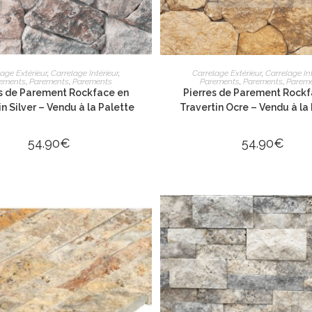
AJOUTER AU PANIER
AJOUTER AU PANIE
age Extérieur
,
Carrelage Intérieur
,
Carrelage Extérieur
,
Carrelage Int
ements
,
Parements
,
Parements
Parements
,
Parements
,
Parem
es de Parement Rockface en
Pierres de Parement Rockf
in Silver – Vendu à la Palette
Travertin Ocre – Vendu à la
54.90
€
54.90
€