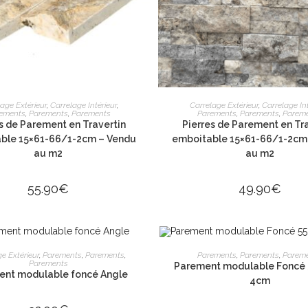
AJOUTER AU PANIER
AJOUTER AU PANIE
age Extérieur
,
Carrelage Intérieur
,
Carrelage Extérieur
,
Carrelage Int
ements
,
Parements
,
Parements
Parements
,
Parements
,
Parem
s de Parement en Travertin
Pierres de Parement en Tr
INFORMATIONS PRATIQ
ble 15×61-66/1-2cm – Vendu
emboitable 15×61-66/1-2cm
 Saint Canadet
au m2
au m2
Provence
Livraison
2
Conditionnement
55.90
€
49.90
€
pierre.com
Nos Engagements
Paiement 100% Sécurisé
à 17h30
ÉPUISÉ
LIRE LA SUITE
LIRE LA SUITE
INFORMATIONS LEGALE
e Extérieur
,
Parements
,
Parements
,
Parements
,
Parements
,
Parem
Parements
edi : 8h30 à 12h - 13h30 à 17h30
Parement modulable Foncé 5
ent modulable foncé Angle
4cm
12h - 13h à 15h
Mentions légales
CGV