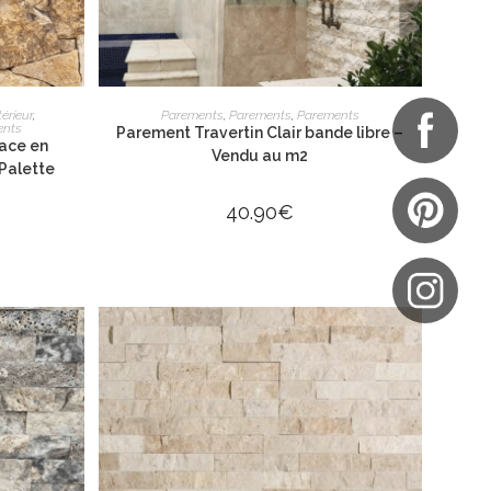
R
AJOUTER AU PANIER
érieur
,
Parements
,
Parements
,
Parements
ents
Parement Travertin Clair bande libre –
ace en
Vendu au m2
 Palette
40.90
€