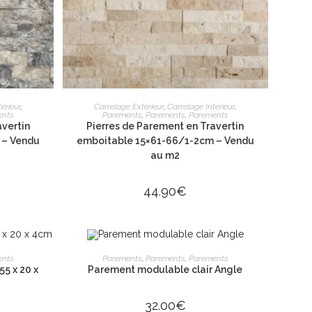
R
AJOUTER AU PANIER
érieur
,
Carrelage Extérieur
,
Carrelage Intérieur
,
ents
Parements
,
Parements
,
Parements
avertin
Pierres de Parement en Travertin
UES
NOTRE BOUTIQUE
 – Vendu
emboitable 15×61-66/1-2cm – Vendu
au m2
44.90
€
ÉPUISÉ
LIRE LA SUITE
S
ents
Parements
,
Parements
,
Parements
5 x 20 x
Parement modulable clair Angle
32.00
€