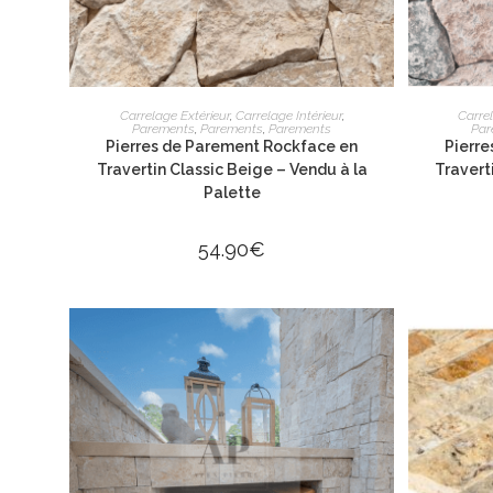
AJOUTER AU PANIER
Carrelage Extérieur
,
Carrelage Intérieur
,
Carrel
Parements
,
Parements
,
Parements
Par
Pierres de Parement Rockface en
Pierr
Travertin Classic Beige – Vendu à la
Travert
Palette
54.90
€